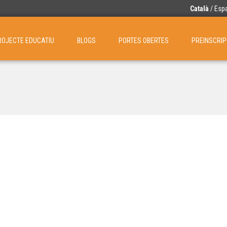
Català
/
Esp
ROJECTE EDUCATIU
BLOGS
PORTES OBERTES
PREINSCRIPC